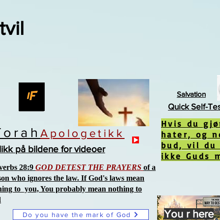
tvil
Salvation
Quick Self-Te
Hvis du gj
Torah
Apologetikk
hater, og n
bud, vil du
likk på bildene for videoer
ikke Guds 
verbs 28:9
GOD DETEST THE PRAYERS
of a
son who ignores the law. If God's laws mean
hing to you, You probably mean nothing to
d
You r here
Do you have the mark of God