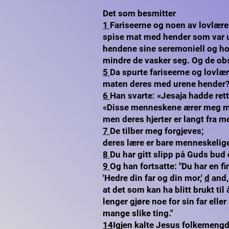
Det som besmitter
1
Fariseerne og noen av lovlær
spise mat med hender som var u
hendene sine seremoniell og hol
mindre de vasker seg. Og de ob
5
Da spurte fariseerne og lovlære
maten deres med urene hender?
6
Han svarte: «Jesaja hadde rett
«Disse menneskene ærer meg m
men deres hjerter er langt fra m
7
De tilber meg forgjeves;
deres lære er bare menneskelige
8
Du har gitt slipp på Guds bud
9
Og han fortsatte: "Du har en f
'Hedre din far og din mor,'
d
and, 
at det som kan ha blitt brukt til
lenger gjøre noe for sin far elle
mange slike ting."
14
Igjen kalte Jesus folkemengd