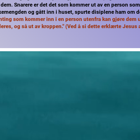
i dem. Snarere er det det som kommer ut av en person som
olkemengden og gått inn i huset, spurte disiplene ham om 
genting som kommer inn i en person utenfra kan gjøre dem
eres, og så ut av kroppen." (Ved å si dette erklærte Jesus a