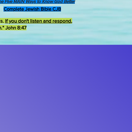
he Five MAIN Ways to Know God Better
Complete Jewish Bible CJB
ds.
If you don't listen and respond
,
h." John 8:47