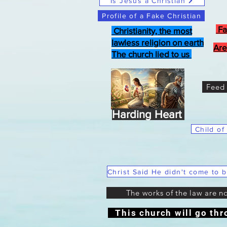
Is Jesus a Christian
Profile of a Fake Christian
Fa
Christianity, the most
lawless religion on earth
Are
The church lied to us
Feed 
Harding Heart
Child of
The works of the law are n
This church will go thr