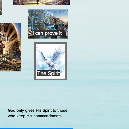
I can prove it
The Spirit
God only gives His Spirit to those
who keep His commandments