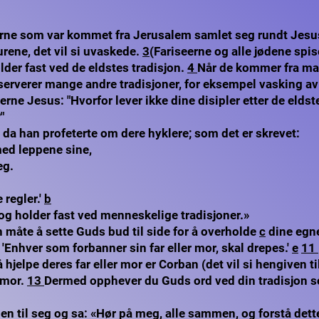
erne som var kommet fra Jerusalem samlet seg rundt Jes
rene, det vil si uvaskede.
3
(Fariseerne og alle jødene spi
der fast ved de eldstes tradisjon.
4
Når de kommer fra ma
serverer mange andre tradisjoner, for eksempel vasking a
rne Jesus: "Hvorfor lever ikke dine disipler etter de eldste
"
 da han profeterte om dere hyklere; som det er skrevet:
ed leppene sine,
eg.
 regler.'
b
 og holder fast ved menneskelige tradisjoner.»
in måte å sette Guds bud til side for å overholde
c
dine egne
'Enhver som forbanner sin far eller mor, skal drepes.'
e
11
 å hjelpe deres far eller mor er Corban (det vil si hengiven 
r mor.
13
Dermed opphever du Guds ord ved din tradisjon so
en til seg og sa: «Hør på meg, alle sammen, og forstå dett