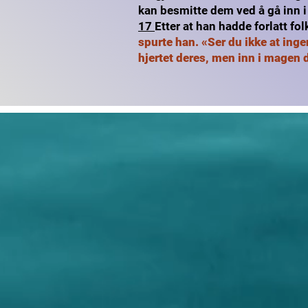
kan besmitte dem ved å gå inn 
17
Etter at han hadde forlatt f
spurte han. «Ser du ikke at in
hjertet deres, men inn i magen d