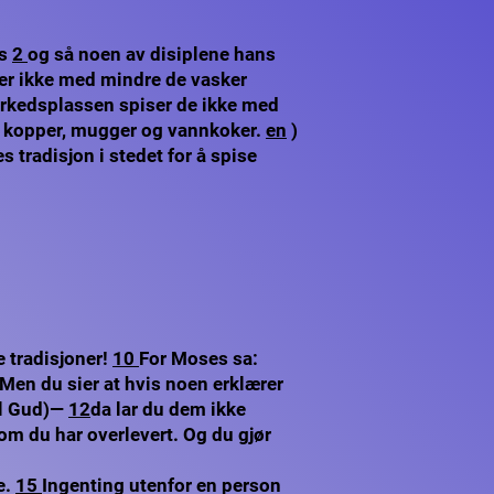
us
2
og så noen av disiplene hans
ser ikke med mindre de vasker
rkedsplassen spiser de ikke med
v kopper, mugger og vannkoker.
en
)
s tradisjon i stedet for å spise
 tradisjoner!
10
For Moses sa:
Men du sier at hvis noen erklærer
til Gud)—
12
da lar du dem ikke
m du har overlevert. Og du gjør
e.
15
Ingenting utenfor en person