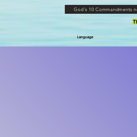
God's 10 Commandments n
T
Language