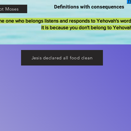
T
Definitions with consequences
ot Moses
he one who belongs listens and responds to Yehovah's wor
it is because you don't belong to Yehova
Jesis declared all food clean