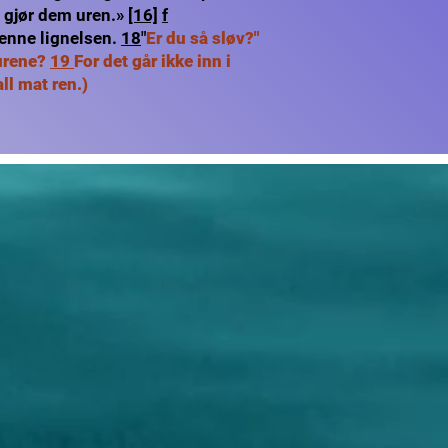
 gjør dem uren.»
[16]
f
denne lignelsen.
18
"
Er du så sløv?"
 urene?
19
For det går ikke inn i
ll mat ren.)